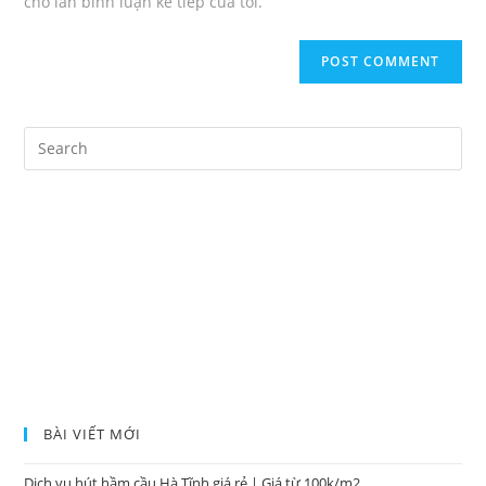
cho lần bình luận kế tiếp của tôi.
BÀI VIẾT MỚI
Dịch vụ hút hầm cầu Hà Tĩnh giá rẻ | Giá từ 100k/m2