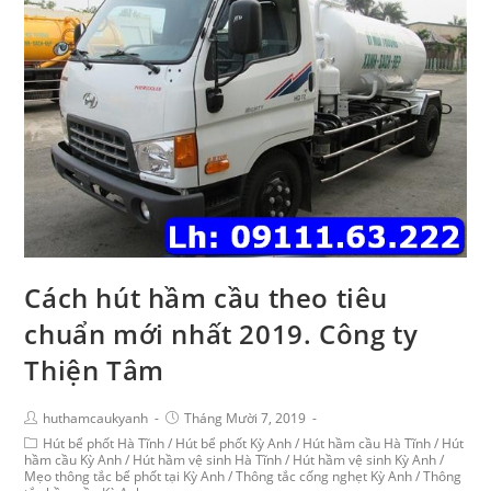
Cách hút hầm cầu theo tiêu
chuẩn mới nhất 2019. Công ty
Thiện Tâm
huthamcaukyanh
Tháng Mười 7, 2019
Hút bể phốt Hà Tĩnh
/
Hút bể phốt Kỳ Anh
/
Hút hầm cầu Hà Tĩnh
/
Hút
hầm cầu Kỳ Anh
/
Hút hầm vệ sinh Hà Tĩnh
/
Hút hầm vệ sinh Kỳ Anh
/
Mẹo thông tắc bể phốt tại Kỳ Anh
/
Thông tắc cống nghẹt Kỳ Anh
/
Thông