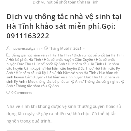
Dịch vụ hút bể phốt toàn tỉnh Hà Tĩnh
Dịch vụ thông tắc nhà vệ sinh tại
Hà Tĩnh khảo sát miễn phí.Gọi:
0911163222
huthamcaukyanh
Tháng Mười 7, 2021
Bảng giá hút hầm vệ sinh tại Hà Tĩnh
/
Dịch vụ hút bể phốt tại Hà Tĩnh
/
Hút bể phốt Hà Tĩnh
/
Hút bể phốt huyện Cẩm Xuyên
/
Hút bể phốt
huyện Đức Thọ
/
Hút bể phốt Kỳ Anh
/
Hút hầm cầu Hà Tĩnh
/
Hút hầm
cầu huyện Cẩm Xuyên
/
Hút hầm cầu huyện Đức Thọ
/
Hút hầm cầu Kỳ
Anh
/
Hút hầm cầu xã Kỳ Liên
/
Hút hầm vệ sinh Hà Tĩnh
/
Hút hầm vệ
sinh huyện Cẩm Xuyên
/
Hút hầm vệ sinh huyện Đức Thọ
/
Hút hầm vệ
sinh Kỳ Anh
/
Mẹo thông tắc bể phốt tại Kỳ Anh
/
Thông tắc cống nghẹt Kỳ
Anh
/
Thông tắc hầm cầu Kỳ Anh
0 Comments
Nhà vệ sinh khi không được vệ sinh thường xuyên hoặc sử
dụng lâu ngày sẽ gây ra nhiều sự khó chịu. Có thể bị tắc
nghẽn trong quá trình…