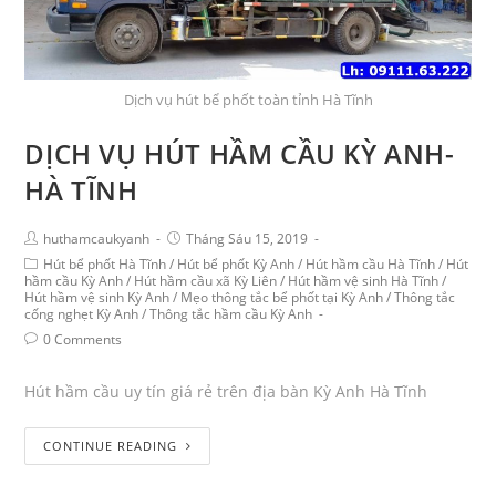
Dịch vụ hút bể phốt toàn tỉnh Hà Tĩnh
DỊCH VỤ HÚT HẦM CẦU KỲ ANH-
HÀ TĨNH
huthamcaukyanh
Tháng Sáu 15, 2019
Hút bể phốt Hà Tĩnh
/
Hút bể phốt Kỳ Anh
/
Hút hầm cầu Hà Tĩnh
/
Hút
hầm cầu Kỳ Anh
/
Hút hầm cầu xã Kỳ Liên
/
Hút hầm vệ sinh Hà Tĩnh
/
Hút hầm vệ sinh Kỳ Anh
/
Mẹo thông tắc bể phốt tại Kỳ Anh
/
Thông tắc
cống nghẹt Kỳ Anh
/
Thông tắc hầm cầu Kỳ Anh
0 Comments
Hút hầm cầu uy tín giá rẻ trên địa bàn Kỳ Anh Hà Tĩnh
CONTINUE READING