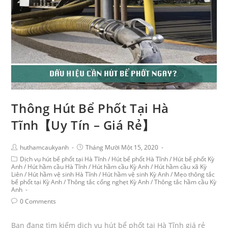
Thông Hút Bể Phốt Tại Hà
Tĩnh【Uy Tín – Giá Rẻ】‎
huthamcaukyanh
Tháng Mười Một 15, 2020
Dịch vụ hút bể phốt tại Hà Tĩnh
/
Hút bể phốt Hà Tĩnh
/
Hút bể phốt Kỳ
Anh
/
Hút hầm cầu Hà Tĩnh
/
Hút hầm cầu Kỳ Anh
/
Hút hầm cầu xã Kỳ
Liên
/
Hút hầm vệ sinh Hà Tĩnh
/
Hút hầm vệ sinh Kỳ Anh
/
Mẹo thông tắc
bể phốt tại Kỳ Anh
/
Thông tắc cống nghẹt Kỳ Anh
/
Thông tắc hầm cầu Kỳ
Anh
0 Comments
Bạn đang tìm kiếm dịch vụ hút bể phốt tại Hà Tĩnh giá rẻ