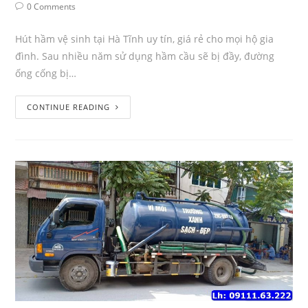
0 Comments
Hút hầm vệ sinh tại Hà Tĩnh uy tín, giá rẻ cho mọi hộ gia
đình. Sau nhiều năm sử dụng hầm cầu sẽ bị đầy, đường
ống cống bị…
CONTINUE READING