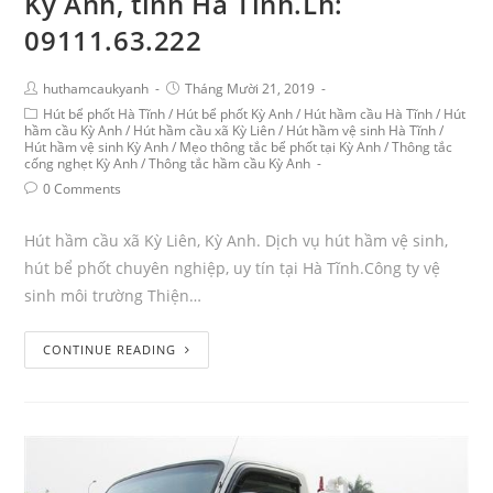
Kỳ Anh, tỉnh Hà Tĩnh.Lh:
09111.63.222
huthamcaukyanh
Tháng Mười 21, 2019
Hút bể phốt Hà Tĩnh
/
Hút bể phốt Kỳ Anh
/
Hút hầm cầu Hà Tĩnh
/
Hút
hầm cầu Kỳ Anh
/
Hút hầm cầu xã Kỳ Liên
/
Hút hầm vệ sinh Hà Tĩnh
/
Hút hầm vệ sinh Kỳ Anh
/
Mẹo thông tắc bể phốt tại Kỳ Anh
/
Thông tắc
cống nghẹt Kỳ Anh
/
Thông tắc hầm cầu Kỳ Anh
0 Comments
Hút hầm cầu xã Kỳ Liên, Kỳ Anh. Dịch vụ hút hầm vệ sinh,
hút bể phốt chuyên nghiệp, uy tín tại Hà Tĩnh.Công ty vệ
sinh môi trường Thiện…
CONTINUE READING