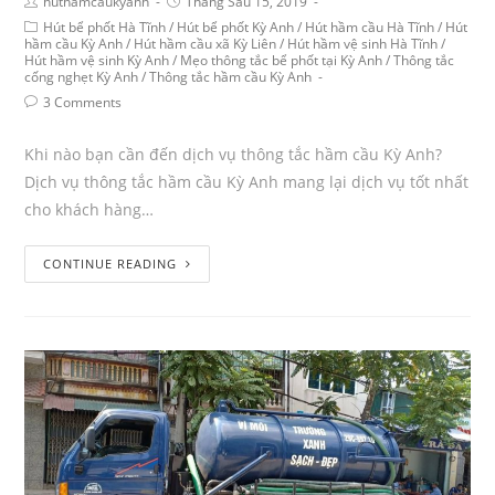
huthamcaukyanh
Tháng Sáu 15, 2019
Hút bể phốt Hà Tĩnh
/
Hút bể phốt Kỳ Anh
/
Hút hầm cầu Hà Tĩnh
/
Hút
hầm cầu Kỳ Anh
/
Hút hầm cầu xã Kỳ Liên
/
Hút hầm vệ sinh Hà Tĩnh
/
Hút hầm vệ sinh Kỳ Anh
/
Mẹo thông tắc bể phốt tại Kỳ Anh
/
Thông tắc
cống nghẹt Kỳ Anh
/
Thông tắc hầm cầu Kỳ Anh
3 Comments
Khi nào bạn cần đến dịch vụ thông tắc hầm cầu Kỳ Anh?
Dịch vụ thông tắc hầm cầu Kỳ Anh mang lại dịch vụ tốt nhất
cho khách hàng…
CONTINUE READING