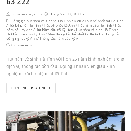
63 222
huthamcaukyanh
Tháng Sáu 13, 2021
Bảng giá hút hầm vệ sinh tại Hà Tĩnh
/
Dịch vụ hút bể phốt tại Hà Tĩnh
/
Hút bể phốt Hà Tĩnh
/
Hút bể phốt Kỳ Anh
/
Hút hầm cầu Hà Tĩnh
/
Hút
hầm cầu Kỳ Anh
/
Hút hầm cầu xã Kỳ Liên
/
Hút hầm vệ sinh Hà Tĩnh
/
Hút hầm vệ sinh Kỳ Anh
/
Mẹo thông tắc bể phốt tại Kỳ Anh
/
Thông tắc
cống nghẹt Kỳ Anh
/
Thông tắc hầm cầu Kỳ Anh
0 Comments
Hút hầm vệ sinh Hà Tĩnh với hơn 25 năm kinh nghiệm trong
dịch vụ thông tắc bồn cầu. Đội ngũ nhân viên giàu kinh
nghiệm, trách nhiệm, nhiệt tình…
CONTINUE READING