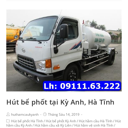
Hút bể phốt tại Kỳ Anh, Hà Tĩnh
huthamcaukyanh
Tháng Sáu 14, 2019
Hút bể phốt Hà Tĩnh
/
Hút bể phốt Kỳ Anh
/
Hút hầm cầu Hà Tĩnh
/
Hút
hầm cầu Kỳ Anh
/
Hút hầm cầu xã Kỳ Liên
/
Hút hầm vệ sinh Hà Tĩnh
/