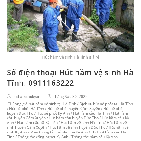
Hút hầm vệ sinh Hà Tĩnh giá rẻ
Số điện thoại Hút hầm vệ sinh Hà
Tĩnh: 0911163222
huthamcaukyanh
Tháng Sáu 30, 2022
Bảng giá hút hầm vệ sinh tại Hà Tĩnh
/
Dịch vụ hút bể phốt tại Hà Tĩnh
/
Hút bể phốt Hà Tĩnh
/
Hút bể phốt huyện Cẩm Xuyên
/
Hút bể phốt
huyện Đức Thọ
/
Hút bể phốt Kỳ Anh
/
Hút hầm cầu Hà Tĩnh
/
Hút hầm
cầu huyện Cẩm Xuyên
/
Hút hầm cầu huyện Đức Thọ
/
Hút hầm cầu Kỳ
Anh
/
Hút hầm cầu xã Kỳ Liên
/
Hút hầm vệ sinh Hà Tĩnh
/
Hút hầm vệ
sinh huyện Cẩm Xuyên
/
Hút hầm vệ sinh huyện Đức Thọ
/
Hút hầm vệ
sinh Kỳ Anh
/
Mẹo thông tắc bể phốt tại Kỳ Anh
/
Thợ hút hầm cầu Hà
Tĩnh
/
Thông tắc cống nghẹt Kỳ Anh
/
Thông tắc hầm cầu Kỳ Anh