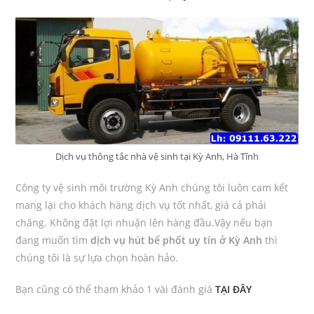
Dịch vụ thông tắc nhà vệ sinh tại Kỳ Anh, Hà Tĩnh
Công ty vệ sinh môi trường Kỳ Anh chúng tôi luôn cam kết
mang lại cho khách hàng dịch vụ tốt nhất, giá cả phải
chăng. Không đặt lợi nhuận lên hàng đầu.Vậy nếu bạn
đang muốn tìm
dịch vụ hút bể phốt uy tín ở Kỳ Anh
thì
chúng tôi là sự lựa chọn hoàn hảo.
Bạn cũng có thể tham khảo 1 vài đánh giá
TẠI ĐÂY