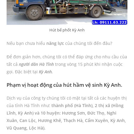
Hút bể phốt Kỳ Anh
Nếu bạn chưa hiểu
năng lực
của chúng tôi đến đâu?
Để đơn giản hơn, chúng tôi có thể đáp ứng cho nhu cầu của
tất cả
người dân Hà Tĩnh
trong vòng 15 phút khi nhận cuộc
gọi. Đặc biệt tại
Kỳ Anh.
Phạm vị hoạt động của hút hầm vệ sinh Kỳ Anh.
Dịch vụ của công ty chúng tôi có mặt tại tất cả các huyện thị
của tỉnh Hà Tĩnh như:
thành phố (Hà Tĩnh), 2 thị xã (Hồng
Lĩnh, Kỳ Anh) và 10 huyện: Hương Sơn, Đức Thọ, Nghi
Xuân, Can Lộc, Hương Khê, Thạch Hà, Cẩm Xuyên, Kỳ Anh,
Vũ Quang, Lộc Hà).