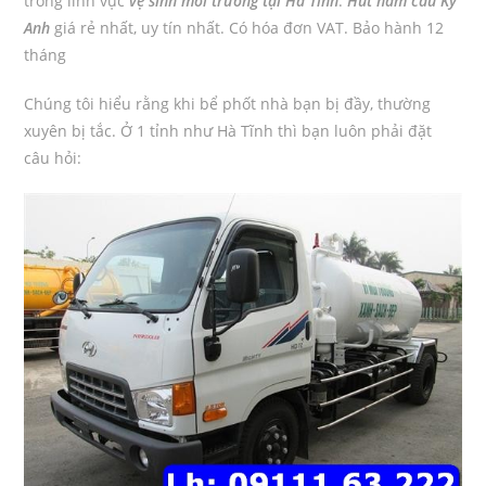
trong lĩnh vực
vệ sinh môi trường tại Hà Tĩnh
.
Hút hầm cầu Kỳ
Anh
giá rẻ nhất, uy tín nhất. Có hóa đơn VAT. Bảo hành 12
tháng
Chúng tôi hiểu rằng khi bể phốt nhà bạn bị đầy, thường
xuyên bị tắc. Ở 1 tỉnh như Hà Tĩnh thì bạn luôn phải đặt
câu hỏi: