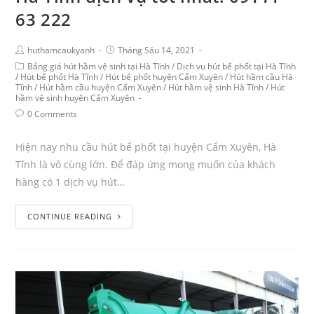
63 222
huthamcaukyanh
Tháng Sáu 14, 2021
Bảng giá hút hầm vệ sinh tại Hà Tĩnh
/
Dịch vụ hút bể phốt tại Hà Tĩnh
/
Hút bể phốt Hà Tĩnh
/
Hút bể phốt huyện Cẩm Xuyên
/
Hút hầm cầu Hà
Tĩnh
/
Hút hầm cầu huyện Cẩm Xuyên
/
Hút hầm vệ sinh Hà Tĩnh
/
Hút
hầm vệ sinh huyện Cẩm Xuyên
0 Comments
Hiện nay nhu cầu hút bể phốt tại huyện Cẩm Xuyên, Hà
Tĩnh là vô cùng lớn. Để đáp ứng mong muốn của khách
hàng có 1 dịch vụ hút…
CONTINUE READING