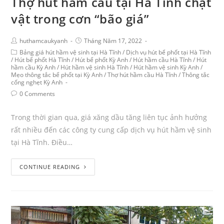
Thợ hút hầm cầu tại Hà Tĩnh chật
vật trong cơn “bão giá”
huthamcaukyanh
Tháng Năm 17, 2022
Bảng giá hút hầm vệ sinh tại Hà Tĩnh
/
Dịch vụ hút bể phốt tại Hà Tĩnh
/
Hút bể phốt Hà Tĩnh
/
Hút bể phốt Kỳ Anh
/
Hút hầm cầu Hà Tĩnh
/
Hút
hầm cầu Kỳ Anh
/
Hút hầm vệ sinh Hà Tĩnh
/
Hút hầm vệ sinh Kỳ Anh
/
Mẹo thông tắc bể phốt tại Kỳ Anh
/
Thợ hút hầm cầu Hà Tĩnh
/
Thông tắc
cống nghẹt Kỳ Anh
0 Comments
Trong thời gian qua, giá xăng dầu tăng liên tục ảnh hưởng
rất nhiều đến các công ty cung cấp dịch vụ hút hầm vệ sinh
tại Hà Tĩnh. Điều…
CONTINUE READING