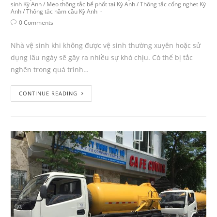
sinh Kỳ Anh
/
Mẹo thông tắc bể phốt tại Kỳ Anh
/
Thông tắc cống nghẹt Kỳ
Anh
/
Thông tắc hầm cầu Kỳ Anh
0 Comments
Nhà vệ sinh khi không được vệ sinh thường xuyên hoặc sử
dụng lâu ngày sẽ gây ra nhiều sự khó chịu. Có thể bị tắc
nghẽn trong quá trình…
CONTINUE READING