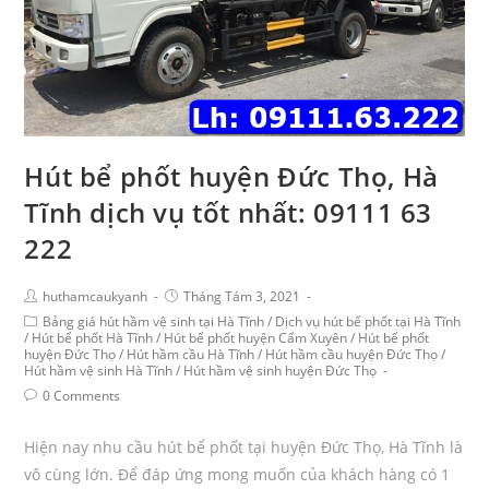
Hút bể phốt huyện Đức Thọ, Hà
Tĩnh dịch vụ tốt nhất: 09111 63
222
huthamcaukyanh
Tháng Tám 3, 2021
Bảng giá hút hầm vệ sinh tại Hà Tĩnh
/
Dịch vụ hút bể phốt tại Hà Tĩnh
/
Hút bể phốt Hà Tĩnh
/
Hút bể phốt huyện Cẩm Xuyên
/
Hút bể phốt
huyện Đức Thọ
/
Hút hầm cầu Hà Tĩnh
/
Hút hầm cầu huyện Đức Thọ
/
Hút hầm vệ sinh Hà Tĩnh
/
Hút hầm vệ sinh huyện Đức Thọ
0 Comments
Hiện nay nhu cầu hút bể phốt tại huyện Đức Thọ, Hà Tĩnh là
vô cùng lớn. Để đáp ứng mong muốn của khách hàng có 1