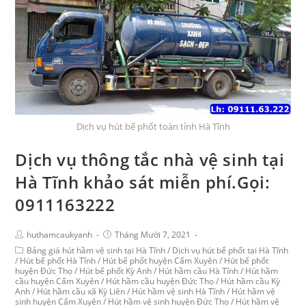
Dịch vụ hút bể phốt toàn tỉnh Hà Tĩnh
Dịch vụ thông tắc nhà vệ sinh tại
Hà Tĩnh khảo sát miễn phí.Gọi:
0911163222
huthamcaukyanh
Tháng Mười 7, 2021
Bảng giá hút hầm vệ sinh tại Hà Tĩnh
/
Dịch vụ hút bể phốt tại Hà Tĩnh
/
Hút bể phốt Hà Tĩnh
/
Hút bể phốt huyện Cẩm Xuyên
/
Hút bể phốt
huyện Đức Thọ
/
Hút bể phốt Kỳ Anh
/
Hút hầm cầu Hà Tĩnh
/
Hút hầm
cầu huyện Cẩm Xuyên
/
Hút hầm cầu huyện Đức Thọ
/
Hút hầm cầu Kỳ
Anh
/
Hút hầm cầu xã Kỳ Liên
/
Hút hầm vệ sinh Hà Tĩnh
/
Hút hầm vệ
sinh huyện Cẩm Xuyên
/
Hút hầm vệ sinh huyện Đức Thọ
/
Hút hầm vệ