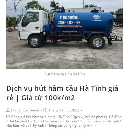
hút hầm vệ sinh hà tĩnh
Dịch vụ hút hầm cầu Hà Tĩnh giá
rẻ | Giá từ 100k/m2
huthamcaukyanh
Tháng Tám 3, 2022
Bảng giá hút hầm vệ sinh tại Hà Tĩnh
/
Dịch vụ hút bể phốt tại Hà Tĩnh
/
Hút bể phốt Hà Tĩnh
/
Hút hầm cầu Hà Tĩnh
/
Hút hầm vệ sinh Hà Tĩnh
/
Hút hầm vệ sinh Kỳ Anh
/
Thông tắc cống nghẹt Kỳ Anh