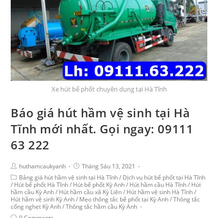
Xe hút bể phốt chuyên dụng tại Hà Tĩnh
Báo giá hút hầm vệ sinh tại Hà
Tĩnh mới nhất. Gọi ngay: 09111
63 222
huthamcaukyanh
Tháng Sáu 13, 2021
Bảng giá hút hầm vệ sinh tại Hà Tĩnh
/
Dịch vụ hút bể phốt tại Hà Tĩnh
/
Hút bể phốt Hà Tĩnh
/
Hút bể phốt Kỳ Anh
/
Hút hầm cầu Hà Tĩnh
/
Hút
hầm cầu Kỳ Anh
/
Hút hầm cầu xã Kỳ Liên
/
Hút hầm vệ sinh Hà Tĩnh
/
Hút hầm vệ sinh Kỳ Anh
/
Mẹo thông tắc bể phốt tại Kỳ Anh
/
Thông tắc
cống nghẹt Kỳ Anh
/
Thông tắc hầm cầu Kỳ Anh
0 Comments