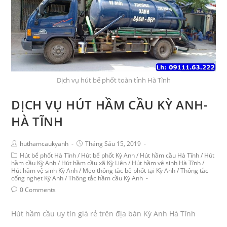
Dịch vụ hút bể phốt toàn tỉnh Hà Tĩnh
DỊCH VỤ HÚT HẦM CẦU KỲ ANH-
HÀ TĨNH
huthamcaukyanh
Tháng Sáu 15, 2019
Hút bể phốt Hà Tĩnh
/
Hút bể phốt Kỳ Anh
/
Hút hầm cầu Hà Tĩnh
/
Hút
hầm cầu Kỳ Anh
/
Hút hầm cầu xã Kỳ Liên
/
Hút hầm vệ sinh Hà Tĩnh
/
Hút hầm vệ sinh Kỳ Anh
/
Mẹo thông tắc bể phốt tại Kỳ Anh
/
Thông tắc
cống nghẹt Kỳ Anh
/
Thông tắc hầm cầu Kỳ Anh
0 Comments
Hút hầm cầu uy tín giá rẻ trên địa bàn Kỳ Anh Hà Tĩnh